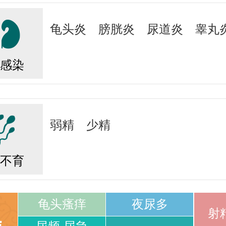
龟头炎
膀胱炎
尿道炎
睾丸
感染
弱精
少精
不育
龟头瘙痒
夜尿多
射