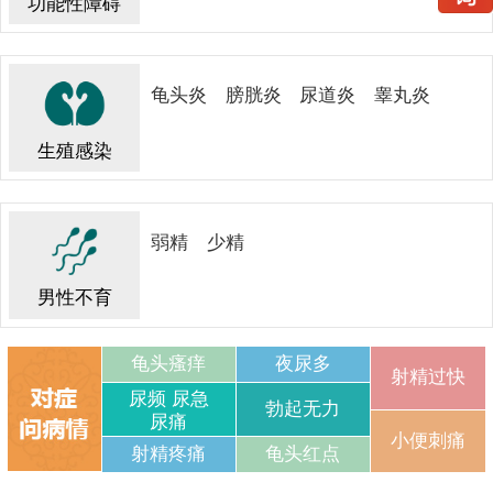
功能性障碍
龟头炎
膀胱炎
尿道炎
睾丸炎
生殖感染
弱精
少精
男性不育
龟头瘙痒
夜尿多
射精过快
尿频 尿急
勃起无力
尿痛
小便刺痛
射精疼痛
龟头红点