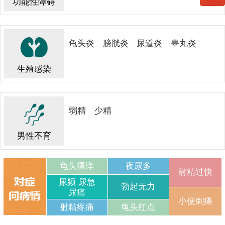
功能性障碍
龟头炎
膀胱炎
尿道炎
睾丸炎
生殖感染
弱精
少精
男性不育
龟头瘙痒
夜尿多
射精过快
尿频 尿急
勃起无力
尿痛
小便刺痛
射精疼痛
龟头红点