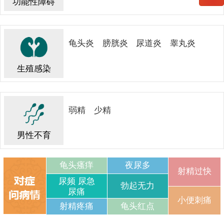
功能性障碍
龟头炎
膀胱炎
尿道炎
睾丸炎
生殖感染
弱精
少精
男性不育
龟头瘙痒
夜尿多
射精过快
尿频 尿急
勃起无力
尿痛
小便刺痛
射精疼痛
龟头红点