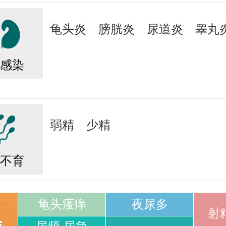
龟头炎
膀胱炎
尿道炎
睾丸
感染
弱精
少精
不育
龟头瘙痒
夜尿多
射