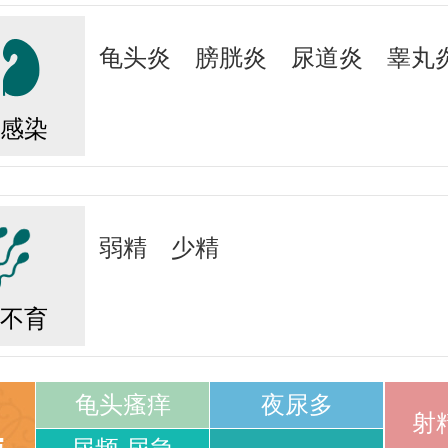
龟头炎
膀胱炎
尿道炎
睾丸
感染
弱精
少精
不育
龟头瘙痒
夜尿多
射