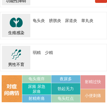
功能性障碍
龟头炎
膀胱炎
尿道炎
睾丸炎
生殖感染
弱精
少精
男性不育
龟头瘙痒
夜尿多
射精过快
尿频 尿急
勃起无力
尿痛
小便刺痛
射精疼痛
龟头红点