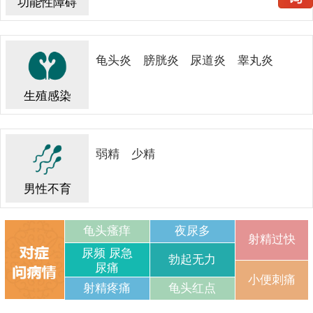
功能性障碍
龟头炎
膀胱炎
尿道炎
睾丸炎
生殖感染
弱精
少精
男性不育
龟头瘙痒
夜尿多
射精过快
尿频 尿急
勃起无力
尿痛
小便刺痛
射精疼痛
龟头红点