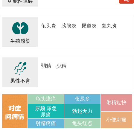
功能性障碍
龟头炎
膀胱炎
尿道炎
睾丸炎
生殖感染
弱精
少精
男性不育
龟头瘙痒
夜尿多
射精过快
尿频 尿急
勃起无力
尿痛
小便刺痛
射精疼痛
龟头红点