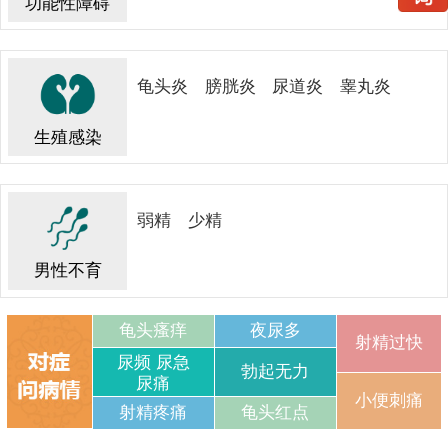
功能性障碍
龟头炎
膀胱炎
尿道炎
睾丸炎
生殖感染
弱精
少精
男性不育
龟头瘙痒
夜尿多
射精过快
尿频 尿急
勃起无力
尿痛
小便刺痛
射精疼痛
龟头红点