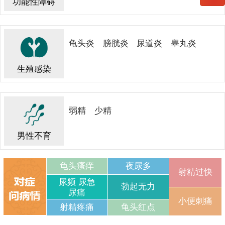
功能性障碍
龟头炎
膀胱炎
尿道炎
睾丸炎
生殖感染
弱精
少精
男性不育
龟头瘙痒
夜尿多
射精过快
尿频 尿急
勃起无力
尿痛
小便刺痛
射精疼痛
龟头红点